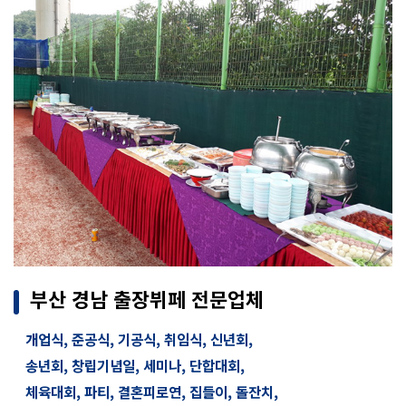
부산 경남 출장뷔페 전문업체
개업식, 준공식, 기공식, 취임식, 신년회,
송년회, 창립기념일, 세미나, 단합대회,
체육대회, 파티, 결혼피로연, 집들이, 돌잔치,