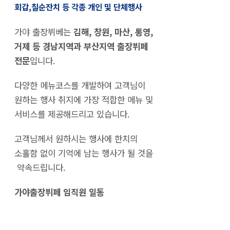
회갑,칠순잔치 등 각종 개인 및 단체행사
가야 출장뷔베는
김해, 창원, 마산, 통영,
거제 등 경남지역과 부산지역 출장뷔페
전문
입니다.
다양한 메뉴코스를 개발하여 고객님이
원하는 행사 취지에 가장 적합한 메뉴 및
서비스를 제공해드리고 있습니다.
고객님께서 원하시는 행사에 한치의
소홀함 없이 기억에 남는 행사가 될 것을
약속드립니다.
가야출장뷔페 임직원 일동